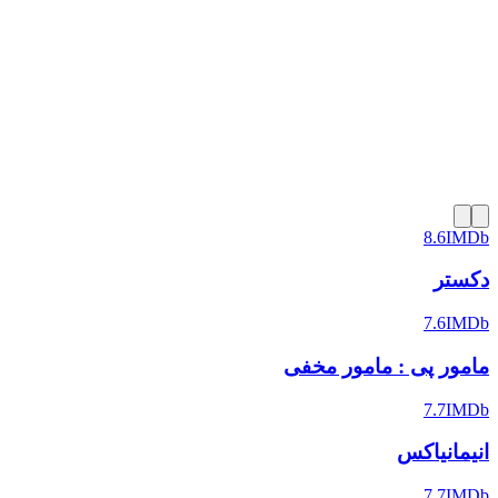
8.6
IMDb
دکستر
7.6
IMDb
مامور پی : مامور مخفی
7.7
IMDb
انیمانیاکس
7.7
IMDb