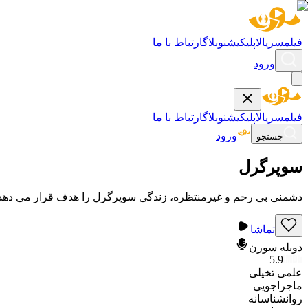
فیلم
سریال
اپلیکیشن
وبلاگ
ارتباط با ما
ورود
فیلم
سریال
اپلیکیشن
وبلاگ
ارتباط با ما
ورود
جستجو
سوپرگرل
دشمنی بی رحم و غیرمنتظره، زندگی سوپرگرل را هدف قرار می دهد. سو
تماشا
دوبله سورن
5.9
علمی تخیلی
ماجراجویی
روانشناسانه