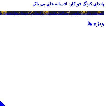
پاندای کونگ فو کار: افسانه های بی باک
انیمیشن
روانشناسانه
بزرگسال
فیلمک
دوبله ترکی
ماجراجویی
تازه‌ها
پیشنهاد س
ویژه ها