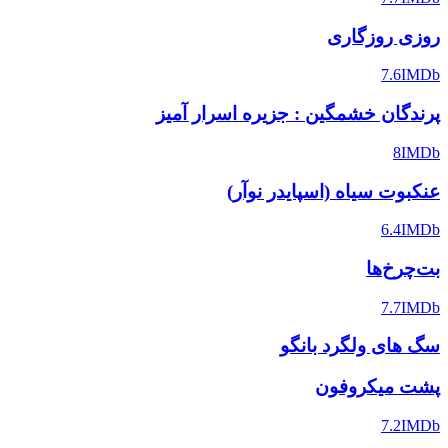
روزی روزگاری
7.6
IMDb
پرندگان خشمگین : جزیره اسرار آمیز
8
IMDb
عنکبوت سیاه (اسپایدر نوآر)
6.4
IMDb
بت‌چرخ‌ها
7.7
IMDb
سگ های ولگرد بانگو
پشت میکروفون
7.2
IMDb